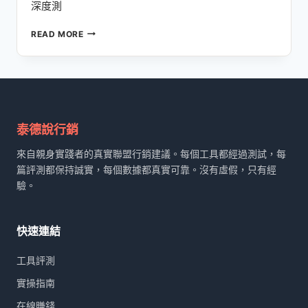
深度測
INVIDEO
READ MORE
深
度
評
測
2026：
AI
一
泰德說行銷
鍵
來自親身實踐者的真實聯盟行銷建議。每個工具都經過測試，每
生
成
篇評測都保持誠實，每個數據都真實可靠。沒有虛假，只有經
爆
驗。
款
影
片，
快速連結
不
用
工具評測
露
臉
實操指南
也
在線賺錢
能