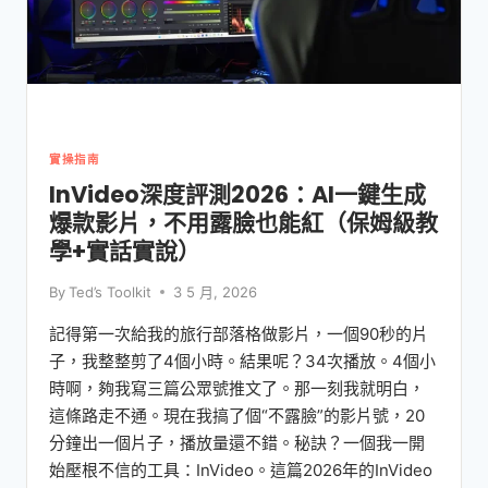
實操指南
InVideo深度評測2026：AI一鍵生成
爆款影片，不用露臉也能紅（保姆級教
學+實話實說）
By
Ted’s Toolkit
3 5 月, 2026
記得第一次給我的旅行部落格做影片，一個90秒的片
子，我整整剪了4個小時。結果呢？34次播放。4個小
時啊，夠我寫三篇公眾號推文了。那一刻我就明白，
這條路走不通。現在我搞了個“不露臉”的影片號，20
分鐘出一個片子，播放量還不錯。秘訣？一個我一開
始壓根不信的工具：InVideo。這篇2026年的InVideo