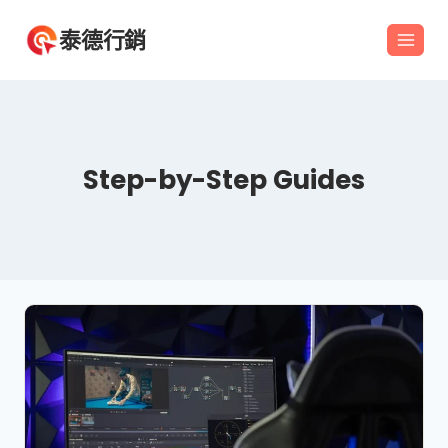
Skip
泰德行銷
to
content
Step-by-Step Guides