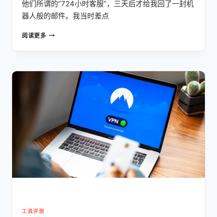
他们所谓的“724小时客服”，三天后才给我回了一封机
器人般的邮件。我当时差点
2026
阅读更多
新
手
建
站
指
南：
HOSTINGER
主
机
实
测，
从
零
到
变
现
的
保
工具评测