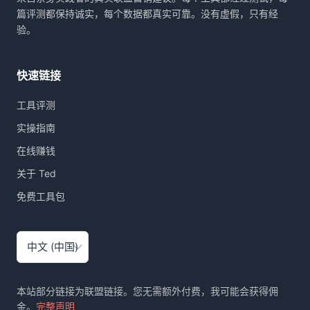
具：
篇评测都保持诚实，每个数据都真实可靠。没有虚假，只有经
CONVERTKIT
验。
VS
MAILERLITE
VS
快速链接
GETRESPONSE
工具评测
实操指南
在线赚钱
关于 Ted
免费工具包
选
择
语
言
本站部分链接为联盟链接。您无需额外付费，我可能会获得佣
金。
完整声明