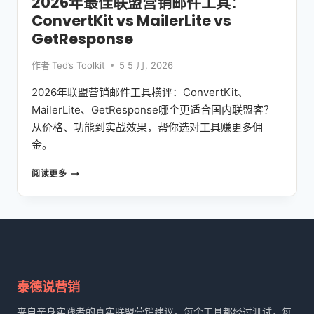
2026年最佳联盟营销邮件工具：
个
ConvertKit vs MailerLite vs
SEO
工
GetResponse
具？
作者
Ted’s Toolkit
5 5 月, 2026
2026年联盟营销邮件工具横评：ConvertKit、
MailerLite、GetResponse哪个更适合国内联盟客？
从价格、功能到实战效果，帮你选对工具赚更多佣
金。
2026
阅读更多
年
最
佳
联
盟
营
销
邮
泰德说营销
件
工
来自亲身实践者的真实联盟营销建议。每个工具都经过测试，每