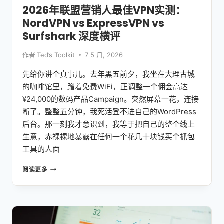
姆
2026年联盟营销人最佳VPN实测：
级
NordVPN vs ExpressVPN vs
教
程
Surfshark 深度横评
作者
Ted’s Toolkit
7 5 月, 2026
先给你讲个真事儿。去年黑五前夕，我坐在大理古城
的咖啡馆里，蹭着免费WiFi，正调整一个佣金高达
¥24,000的数码产品Campaign。突然屏幕一花，连接
断了。整整五分钟，我死活登不进自己的WordPress
后台。那一刻我才意识到，我等于把自己的整个线上
生意，赤裸裸地暴露在任何一个花几十块钱买个抓包
工具的人面
2026
阅读更多
年
联
盟
营
销