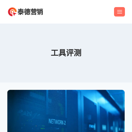
跳
泰德营销
到
内
容
工具评测