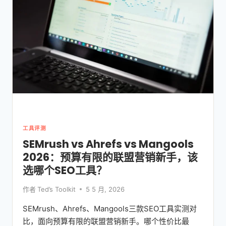
人
最
佳
VPN
实
测：
NORDVPN
VS
EXPRESSVPN
VS
SURFSHARK
深
度
工具评测
横
SEMrush vs Ahrefs vs Mangools
评
2026：预算有限的联盟营销新手，该
选哪个SEO工具？
作者
Ted’s Toolkit
5 5 月, 2026
SEMrush、Ahrefs、Mangools三款SEO工具实测对
比，面向预算有限的联盟营销新手。哪个性价比最