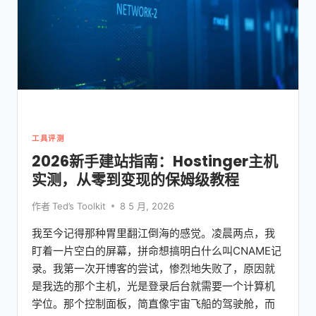
实
测
3
款，
这
款
最
适
合
小
工具评测
白
2026新手建站指南：Hostinger主机
（附
实测，从零到变现的保姆级教程
避
坑
指
作者
Ted’s Toolkit
8 5 月, 2026
南）
我至今记得那种胃里翻江倒海的感觉。凌晨两点，我
盯着一片空白的屏幕，拼命想搞明白什么叫CNAME记
录。我第一次开博客的尝试，惨烈地失败了，原因就
是我选的那个主机，光是登录后台就需要一个计算机
学位。那个控制面板，简直像宇宙飞船的驾驶舱，而