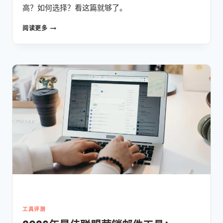
高？如何选择？看这篇就够了。
SEMRUSH
阅读更多
VS
AHREFS
VS
MANGOOLS
2026：
预
算
有
限
的
联
盟
营
销
新
手，
该
选
工具评测
哪