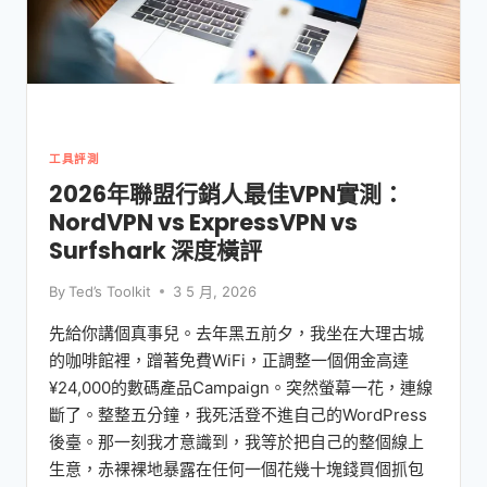
工具評測
2026年聯盟行銷人最佳VPN實測：
NordVPN vs ExpressVPN vs
Surfshark 深度橫評
By
Ted’s Toolkit
3 5 月, 2026
先給你講個真事兒。去年黑五前夕，我坐在大理古城
的咖啡館裡，蹭著免費WiFi，正調整一個佣金高達
¥24,000的數碼產品Campaign。突然螢幕一花，連線
斷了。整整五分鐘，我死活登不進自己的WordPress
後臺。那一刻我才意識到，我等於把自己的整個線上
生意，赤裸裸地暴露在任何一個花幾十塊錢買個抓包