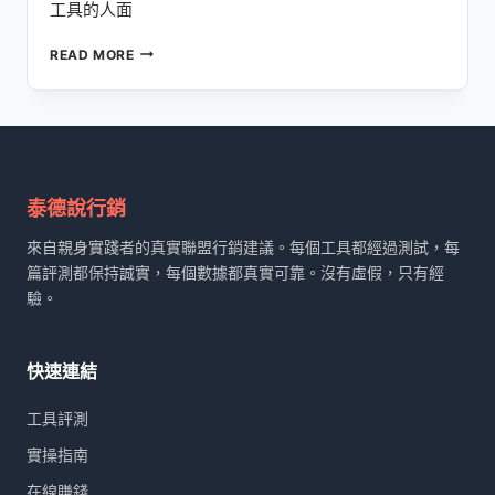
工具的人面
2026
READ MORE
年
聯
盟
行
銷
人
最
泰德說行銷
佳
來自親身實踐者的真實聯盟行銷建議。每個工具都經過測試，每
VPN
實
篇評測都保持誠實，每個數據都真實可靠。沒有虛假，只有經
測：
驗。
NORDVPN
VS
EXPRESSVPN
快速連結
VS
SURFSHARK
工具評測
深
度
實操指南
橫
在線賺錢
評