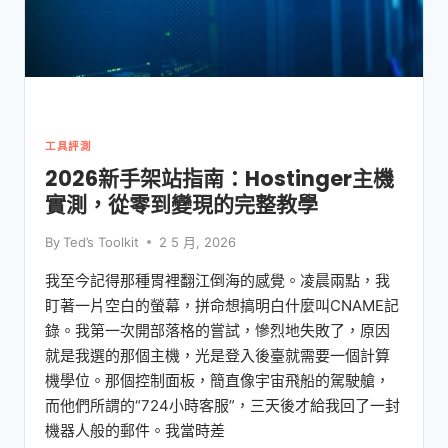
工具評測
2026新手架站指南：Hostinger主機
實測，從零到變現的完整教學
By
Ted’s Toolkit
2 5 月, 2026
我至今記得那種胃裡翻江倒海的感覺。凌晨兩點，我
盯著一片空白的螢幕，拼命想搞明白什麼叫CNAME記
錄。我第一次開部落格的嘗試，慘烈地失敗了，原因
就是我選的那個主機，光是登入後臺就需要一個計算
機學位。那個控制面板，簡直像宇宙飛船的駕駛艙，
而他們所謂的“724小時客服”，三天後才給我回了一封
機器人般的郵件。我當時差