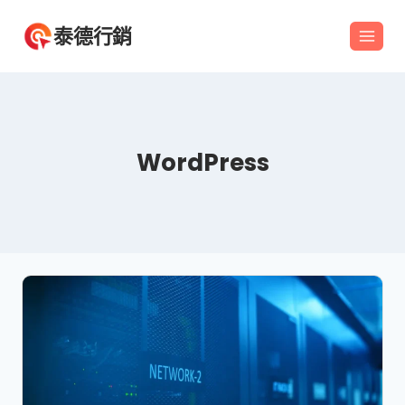
Skip
泰德行銷
to
content
WordPress