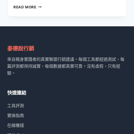
2026
READ MORE
新
手
架
站
指
南：
HOSTINGER
泰德說行銷
主
來自親身實踐者的真實聯盟行銷建議。每個工具都經過測試，每
機
實
篇評測都保持誠實，每個數據都真實可靠。沒有虛假，只有經
測，
驗。
從
零
到
快速連結
變
現
工具評測
的
完
實操指南
整
在線賺錢
教
學