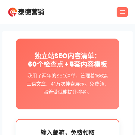
跳
泰德营销
到
内
容
独立站SEO内容清单：
60个检查点 + 5套内容模板
我用了两年的SEO清单，管理着166篇
三语文章、41万次搜索展示。免费领，
照着做就能提升排名。
输入邮箱，免费领取