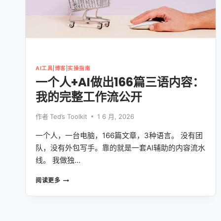
AI工具
|
博客
|
实操指南
一个人+AI做出166篇三语内容：
我的完整工作流公开
作者
Ted’s Toolkit
1 6 月, 2026
一个人，一台电脑，166篇文章，3种语言。 没有团
队，没有外包写手。靠的就是一套AI辅助的内容流水
线。 我做独…
一
阅读更多
个
人
+AI
做