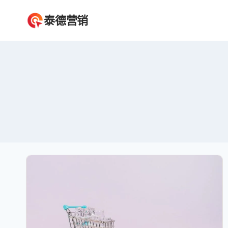
跳
泰德营销
到
内
容