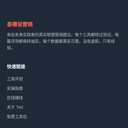
出
166
篇
三
泰德说营销
语
内
来自亲身实践者的真实联盟营销建议。每个工具都经过测试，每
容：
篇评测都保持诚实，每个数据都真实可靠。没有虚假，只有经
我
验。
的
完
整
快速链接
工
作
工具评测
流
公
实操指南
开
在线赚钱
关于 Ted
免费工具包