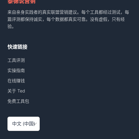
泰德说营销
VPN
实
来自亲身实践者的真实联盟营销建议。每个工具都经过测试，每
测：
篇评测都保持诚实，每个数据都真实可靠。没有虚假，只有经
NORDVPN
验。
VS
EXPRESSVPN
VS
快速链接
SURFSHARK
深
工具评测
度
横
实操指南
评
在线赚钱
关于 Ted
免费工具包
选
择
语