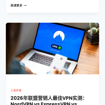
2026
阅读更多
新
手
建
站
指
南：
HOSTINGER
主
机
实
测，
从
零
到
变
现
的
保
工具评测
姆
2026年联盟营销人最佳VPN实测：
级
NordVPN vs ExpressVPN vs
教