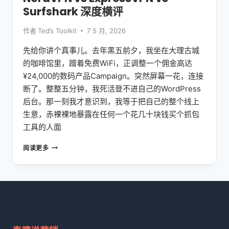
程
Surfshark 深度横评
作者
Ted’s Toolkit
7 5 月, 2026
先给你讲个真事儿。去年黑五前夕，我坐在大理古城
的咖啡馆里，蹭着免费WiFi，正调整一个佣金高达
¥24,000的数码产品Campaign。突然屏幕一花，连接
断了。整整五分钟，我死活登不进自己的WordPress
后台。那一刻我才意识到，我等于把自己的整个线上
生意，赤裸裸地暴露在任何一个花几十块钱买个抓包
工具的人面
2026
阅读更多
年
联
盟
营
销
人
最
佳