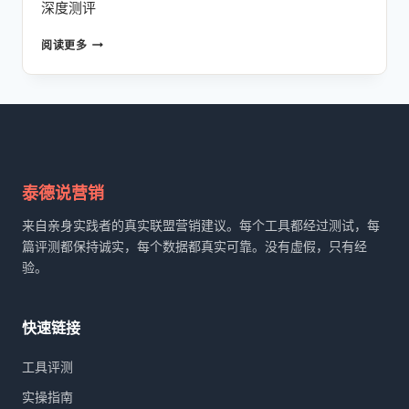
深度测评
INVIDEO
阅读更多
深
度
测
评
2026：
AI
一
键
泰德说营销
生
成
来自亲身实践者的真实联盟营销建议。每个工具都经过测试，每
爆
篇评测都保持诚实，每个数据都真实可靠。没有虚假，只有经
款
验。
视
频，
不
快速链接
用
露
工具评测
脸
也
实操指南
能