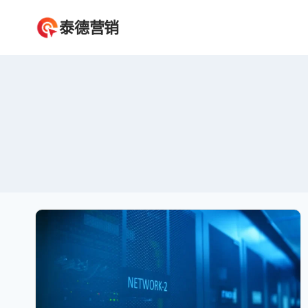
跳
泰德营销
到
内
容