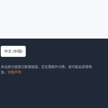
选
择
语
言
本站部分链接为联盟链接。您无需额外付费，我可能会获得佣
金。
完整声明