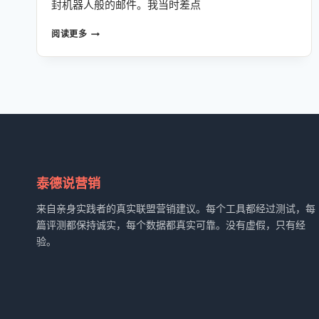
封机器人般的邮件。我当时差点
2026
阅读更多
新
手
建
站
指
南：
HOSTINGER
主
机
实
泰德说营销
测，
从
来自亲身实践者的真实联盟营销建议。每个工具都经过测试，每
零
篇评测都保持诚实，每个数据都真实可靠。没有虚假，只有经
到
验。
变
现
的
保
姆
级