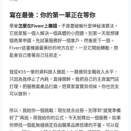
寫在最後：你的第一單正在等你
學會
怎麼在Fiverr上賺錢
，不是要破解什麼神秘演算法。
它就是幫一個人解決一個具體的小問題。別第一天就想建
個商業帝國。先試著服務好一個客戶，然後是下一個。
Fiverr這臺機器最美妙的地方在於，一旦它開始轉動，勢
能會自己推著自己往前走。
我從¥35一單的資料錄入做起，一路做到全職收入水平，
只因為我停止了內耗，直接開幹。我把自己的主頁當門店
打理，把服務當產品打磨，把買家當寶貝伺候。你也完全
可以做到。
所以，我給你一個挑戰：現在就去註冊。別等到“感覺準備
好了”再說。用我給你的公式，今天就釋出一個服務。如果
你想找一個能無縫搞定自由職業品牌搭建的平臺，可以從