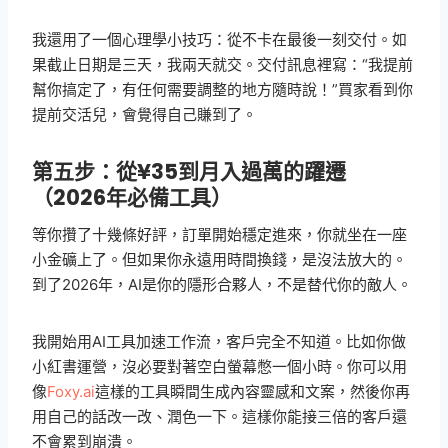
我還用了一個心理學小技巧：從不卡在最後一刻交付。如
果截止日期是三天，我兩天就交。交付訊息裡寫：“我提前
幫你搞定了，有任何需要調整的地方隨時說！”買家看到你
提前交活兒，會覺得自己賺到了。
第五步：從¥35到月入過萬的躍遷
（2026年必備工具）
等你攢了十幾條好評，訂單開始穩定進來，你就坐在一座
小金礦上了。但如果你永遠用時間換錢，是沒法放大的。
到了2026年，AI是你的隱形合夥人，不是替代你的敵人。
我開始用AI工具加速工作流，客戶完全不知道。比如你做
小紅書運營，沒必要對著空白螢幕憋一個小時。你可以用
像
Foxy.ai
這樣的工具瞬間生成內容靈感和文案，然後你再
用自己的話改一改、潤色一下。這樣你能接三倍的客戶還
不會累到崩潰。