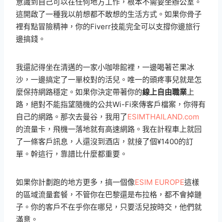
意識到自己可以在任何地方工作，根本不需要坐辦公室。
這開啟了一種我以前想都不敢想的生活方式。如果你骨子
裡有點冒險精神，你的Fiverr技能完全可以支撐你邊旅行
邊搞錢。
我還記得坐在清邁的一家小咖啡館裡，一邊喝著芒果冰
沙，一邊搞定了一單校對的活兒。唯一的頭疼事兒就是怎
麼保持網路穩定。如果你決定帶著你的
線上自由職業
上
路，絕對不能指望隨機的公共Wi-Fi來傳客戶檔案，你得有
自己的網路。那次去曼谷，我用了
ESIMTHAILAND.com
的流量卡，飛機一落地就有高速網路。我在計程車上就回
了一條客戶訊息，人還沒到酒店，就接了個¥1400的訂
單。幹這行，靠譜比什麼都重要。
如果你計劃跑的地方更多，搞一個像
ESIM EUROPE
這樣
的區域流量套餐，不管你在巴黎還是布拉格，都不會掉鏈
子。你的客戶不在乎你在哪兒，只要活兒按時交，他們就
滿意。