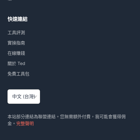
快速連結
工具評測
實操指南
在線賺錢
關於 Ted
免費工具包
選
取
語
言
本站部分連結為聯盟連結。您無需額外付費，我可能會獲得佣
金。
完整聲明