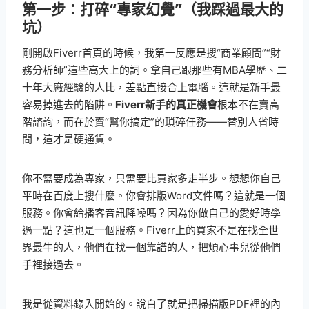
第一步：打碎“專家幻覺”（我踩過最大的
坑）
剛開啟Fiverr首頁的時候，我第一反應是搜“商業顧問”“財
務分析師”這些高大上的詞。拿自己跟那些有MBA學歷、二
十年大廠經驗的人比，差點直接合上電腦。這就是新手最
容易掉進去的陷阱。
Fiverr新手的真正機會
根本不在賣高
階諮詢，而在於賣“幫你搞定”的瑣碎任務——替別人省時
間，這才是硬通貨。
你不需要成為專家，只需要比買家多走半步。想想你自己
平時在百度上搜什麼。你會排版Word文件嗎？這就是一個
服務。你會給播客音訊降噪嗎？因為你做自己的愛好時學
過一點？這也是一個服務。Fiverr上的買家不是在找全世
界最牛的人，他們在找一個靠譜的人，把煩心事兒從他們
手裡接過去。
我是從資料錄入開始的。說白了就是把掃描版PDF裡的內