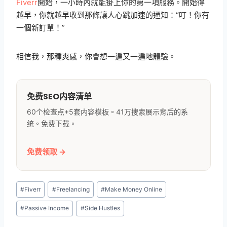
Fiverr
開始，一小時內就能掛上你的第一項服務。開始得
越早，你就越早收到那條讓人心跳加速的通知：“叮！你有
一個新訂單！”
相信我，那種爽感，你會想一遍又一遍地體驗。
免费SEO内容清单
60个检查点+5套内容模板。41万搜索展示背后的系
统。免费下载。
免费领取 →
Post
#
Fiverr
#
Freelancing
#
Make Money Online
Tags:
#
Passive Income
#
Side Hustles