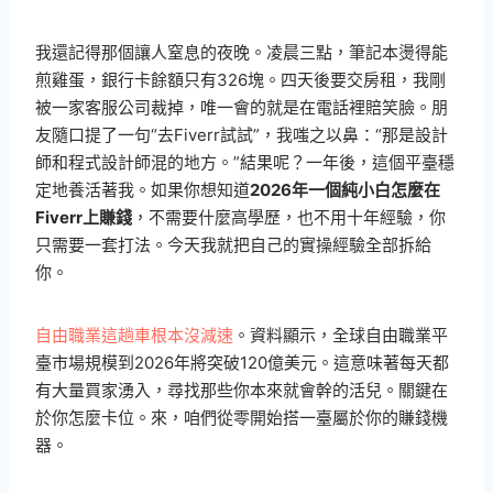
我還記得那個讓人窒息的夜晚。凌晨三點，筆記本燙得能
煎雞蛋，銀行卡餘額只有326塊。四天後要交房租，我剛
被一家客服公司裁掉，唯一會的就是在電話裡賠笑臉。朋
友隨口提了一句“去Fiverr試試”，我嗤之以鼻：“那是設計
師和程式設計師混的地方。”結果呢？一年後，這個平臺穩
定地養活著我。如果你想知道
2026年一個純小白怎麼在
Fiverr上賺錢
，不需要什麼高學歷，也不用十年經驗，你
只需要一套打法。今天我就把自己的實操經驗全部拆給
你。
自由職業這趟車根本沒減速
。資料顯示，全球自由職業平
臺市場規模到2026年將突破120億美元。這意味著每天都
有大量買家湧入，尋找那些你本來就會幹的活兒。關鍵在
於你怎麼卡位。來，咱們從零開始搭一臺屬於你的賺錢機
器。