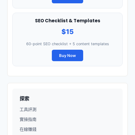
SEO Checklist & Templates
$15
60-point SEO checklist + 5 content templates
Buy Now
探索
工具評測
實操指南
在線賺錢