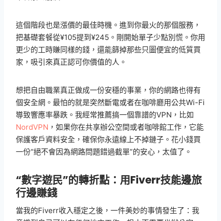
這個階段也是漲價的最佳時機。進到你最火的那個服務，
把基礎套餐從¥105提到¥245。剛開始單子少點別慌。你用
更少的工時賺同樣的錢，還能篩掉那些只圖便宜的低質買
家，吸引來真正認可你價值的人。
想把自由職業真正做成一份安穩的事業，你的網路也得有
個安全網。最怕的就是突然斷電或者在咖啡廳用公共Wi-Fi
導致響應率暴跌。我經常推薦搞一個靠譜的VPN，比如
NordVPN
，如果你在共享辦公空間或者咖啡館工作，它能
保護客戶資料安全，確保你永遠線上不掉鏈子。花小錢買
一份“絕不會因為網路問題錯過截單”的安心，太值了。
“數字遊民”的轉折點：用Fiverr技能邊旅
行邊賺錢
當我的Fiverr收入穩定之後，一件美妙的事情發生了：我