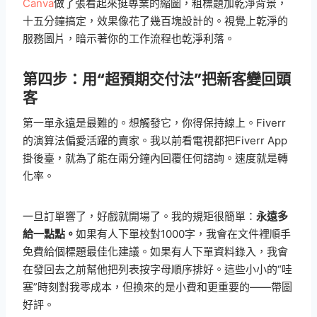
Canva
做了張看起來挺專業的縮圖，粗標題加乾淨背景，
十五分鐘搞定，效果像花了幾百塊設計的。視覺上乾淨的
服務圖片，暗示著你的工作流程也乾淨利落。
第四步：用“超預期交付法”把新客變回頭
客
第一單永遠是最難的。想觸發它，你得保持線上。Fiverr
的演算法偏愛活躍的賣家。我以前看電視都把Fiverr App
掛後臺，就為了能在兩分鐘內回覆任何諮詢。速度就是轉
化率。
一旦訂單響了，好戲就開場了。我的規矩很簡單：
永遠多
給一點點。
如果有人下單校對1000字，我會在文件裡順手
免費給個標題最佳化建議。如果有人下單資料錄入，我會
在發回去之前幫他把列表按字母順序排好。這些小小的“哇
塞”時刻對我零成本，但換來的是小費和更重要的——帶圖
好評。