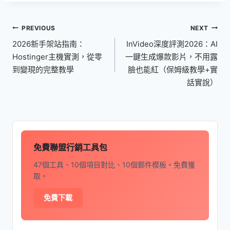
文
PREVIOUS
NEXT
章
2026新手架站指南：
InVideo深度評測2026：AI
導
Hostinger主機實測，從零
一鍵生成爆款影片，不用露
覽
到變現的完整教學
臉也能紅（保姆級教學+實
話實說）
免費聯盟行銷工具包
47個工具、10個項目對比、10個郵件模板。免費獲
取。
免費下載