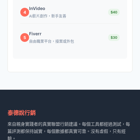
InVideo
4
$40
AI影片創作，新手友善
Fiverr
5
$30
自由職業平台，接案或外包
泰德說行銷
來自親身實踐者的真實聯盟行銷建議。每個工具都經過測試，每
篇評測都保持誠實，每個數據都真實可靠。沒有虛假，只有經
驗。