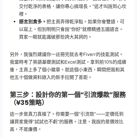
交付乾淨的表格，讓你專心搞增長。”這才叫說到心坎
裡。
語言別貪多。
把主頁弄得乾淨點。如果你會雙語，可
以寫上，但別明明只會說“你好”就標精通五國語言。
買家一眼就能識破那些誇大其詞的。
另外，我強烈建議你一註冊完就去考Fiverr的技能測試。
我當時考了英語基礎測試和Excel測試，拿到前10%的成績
後，主頁上多了個小徽章。就這個小東西，瞬間把我和其
他五十個做資料錄入的新手拉開了差距。
第三步：設計你的第一個“引流爆款”服務
（¥35策略）
這一步是真刀真槍了。你需要一個“引流款”——定價低到
讓買家覺得“試試也不虧”的服務。注意，我說的是價效比
高，不是廉價。