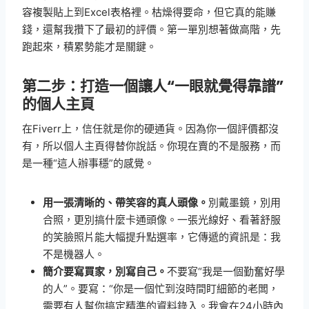
容複製貼上到Excel表格裡。枯燥得要命，但它真的能賺
錢，還幫我攢下了最初的評價。第一單別想著做高階，先
跑起來，積累勢能才是關鍵。
第二步：打造一個讓人“一眼就覺得靠譜”
的個人主頁
在Fiverr上，信任就是你的硬通貨。因為你一個評價都沒
有，所以個人主頁得替你說話。你現在賣的不是服務，而
是一種“這人辦事穩”的感覺。
用一張清晰的、帶笑容的真人頭像。
別戴墨鏡，別用
合照，更別搞什麼卡通頭像。一張光線好、看著舒服
的笑臉照片能大幅提升點選率，它傳遞的資訊是：我
不是機器人。
簡介要寫買家，別寫自己。
不要寫“我是一個勤奮好學
的人”。要寫：“你是一個忙到沒時間盯細節的老闆，
需要有人幫你搞定精準的資料錄入。我會在24小時內