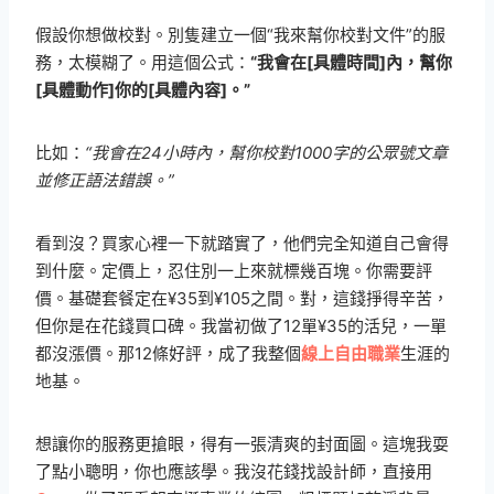
假設你想做校對。別隻建立一個“我來幫你校對文件”的服
務，太模糊了。用這個公式：
“我會在[具體時間]內，幫你
[具體動作]你的[具體內容]。”
比如：
“我會在24小時內，幫你校對1000字的公眾號文章
並修正語法錯誤。”
看到沒？買家心裡一下就踏實了，他們完全知道自己會得
到什麼。定價上，忍住別一上來就標幾百塊。你需要評
價。基礎套餐定在¥35到¥105之間。對，這錢掙得辛苦，
但你是在花錢買口碑。我當初做了12單¥35的活兒，一單
都沒漲價。那12條好評，成了我整個
線上自由職業
生涯的
地基。
想讓你的服務更搶眼，得有一張清爽的封面圖。這塊我耍
了點小聰明，你也應該學。我沒花錢找設計師，直接用