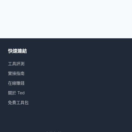
快速連結
工具評測
實操指南
在線賺錢
關於 Ted
免費工具包