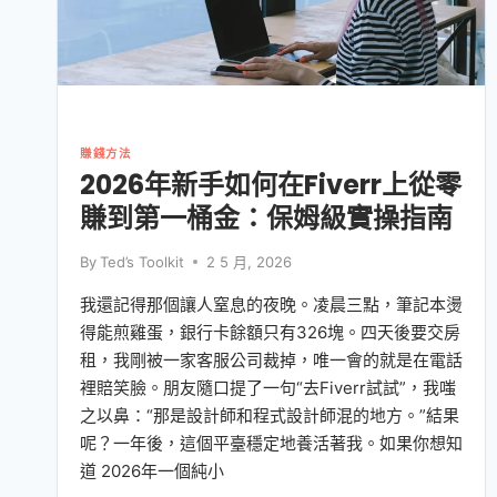
賺錢方法
2026年新手如何在Fiverr上從零
賺到第一桶金：保姆級實操指南
By
Ted’s Toolkit
2 5 月, 2026
我還記得那個讓人窒息的夜晚。凌晨三點，筆記本燙
得能煎雞蛋，銀行卡餘額只有326塊。四天後要交房
租，我剛被一家客服公司裁掉，唯一會的就是在電話
裡賠笑臉。朋友隨口提了一句“去Fiverr試試”，我嗤
之以鼻：“那是設計師和程式設計師混的地方。”結果
呢？一年後，這個平臺穩定地養活著我。如果你想知
道 2026年一個純小