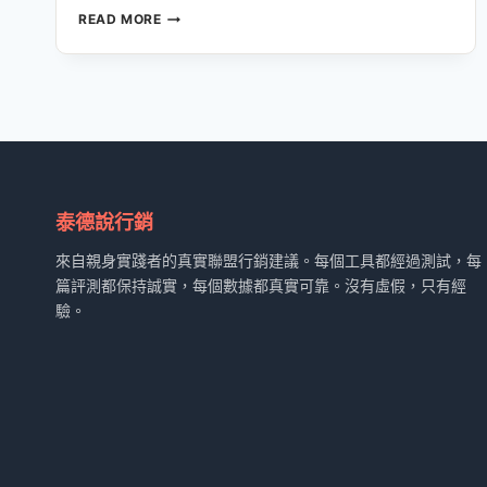
2026
READ MORE
年
新
手
如
何
在
FIVERR
上
從
泰德說行銷
零
賺
來自親身實踐者的真實聯盟行銷建議。每個工具都經過測試，每
到
篇評測都保持誠實，每個數據都真實可靠。沒有虛假，只有經
第
驗。
一
桶
金：
保
姆
級
實
操