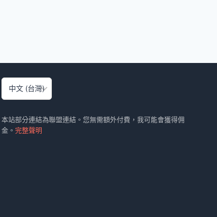
選
取
語
言
本站部分連結為聯盟連結。您無需額外付費，我可能會獲得佣
金。
完整聲明