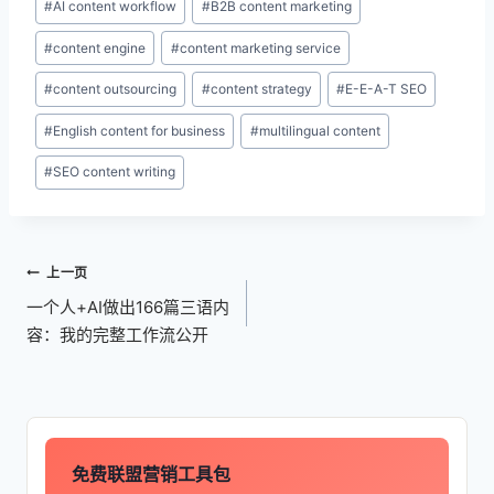
#
AI content workflow
#
B2B content marketing
章
#
content engine
#
content marketing service
标
签：
#
content outsourcing
#
content strategy
#
E-E-A-T SEO
#
English content for business
#
multilingual content
#
SEO content writing
文
上一页
章
一个人+AI做出166篇三语内
导
容：我的完整工作流公开
航
免费联盟营销工具包