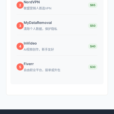
NordVPN
2
$65
联盟营销人首选VPN
MyDataRemoval
3
$50
清除个人数据，保护隐私
InVideo
4
$40
AI视频创作，新手友好
Fiverr
5
$30
自由职业平台，接单或外包