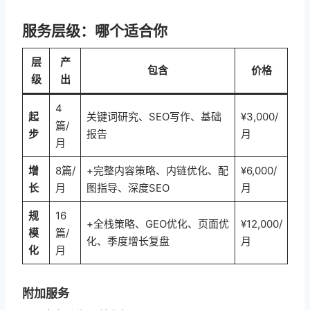
服务层级：哪个适合你
层
产
包含
价格
级
出
4
起
关键词研究、SEO写作、基础
¥3,000/
篇/
步
报告
月
月
增
8篇/
+完整内容策略、内链优化、配
¥6,000/
长
月
图指导、深度SEO
月
规
16
+全栈策略、GEO优化、页面优
¥12,000/
模
篇/
化、季度增长复盘
月
化
月
附加服务