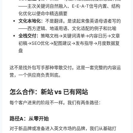
——主次关键词自然融入、E-E-A-T信号内置、结构
化优化以便命中精选摘要
文化本地化：
不是翻译。是读起来像英语母语者写的
——西方逻辑、地道用语、文化适配的例子和比喻
全栈交付：
策略文档→关键词清单→内容日历→文章
初稿→SEO优化→配图建议→发布指导→月度数据复
盘
这不是找外包写手那种零散交付。这是一套完整的内容运
营，一个供应商负责到底。
怎么合作：新站 vs 已有网站
每个客户进来的阶段不一样。我们有两条路径：
路径A：从零开始
对于新品牌或准备进入英文市场的品牌，我们从基础打