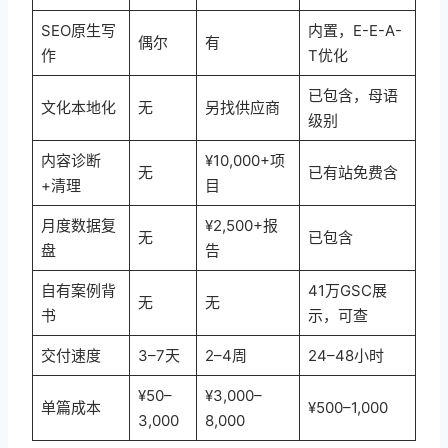
SEO原生写
内置，E-E-A-
偶尔
有
作
T优化
已包含，母语
文化本地化
无
另找供应商
级别
内容诊断
¥10,000+项
无
已有站免费含
+清理
目
月度数据复
¥2,500+报
无
已包含
盘
告
自有案例背
41万GSC展
无
无
书
示，可查
交付速度
3–7天
2–4周
24–48小时
¥50–
¥3,000–
单篇成本
¥500–1,000
3,000
8,000