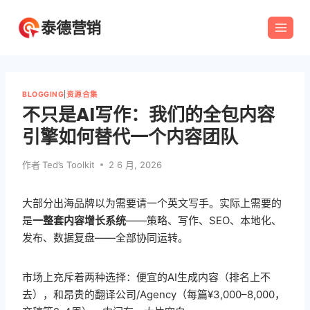
跳
泰德营销
到
内
容
BLOGGING
|
资源合集
不只是AI写作：我们的全包内容
引擎如何替代一个内容团队
作者
Ted’s Toolkit
2 6 月, 2026
大部分出海品牌以为需要请一个英文写手。实际上需要的
是
一整套内容增长系统
——策略、写作、SEO、本地化、
发布、数据复盘——全部协同运转。
市场上充斥着两种选择：便宜的AI生成内容（排名上不
去），和昂贵的翻译公司/Agency（每篇¥3,000–8,000，