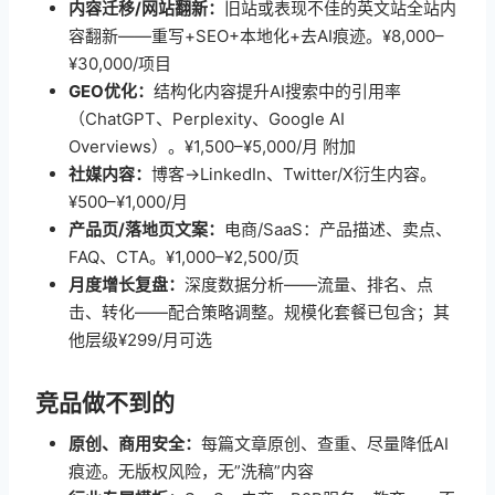
内容迁移/网站翻新：
旧站或表现不佳的英文站全站内
容翻新——重写+SEO+本地化+去AI痕迹。¥8,000–
¥30,000/项目
GEO优化：
结构化内容提升AI搜索中的引用率
（ChatGPT、Perplexity、Google AI
Overviews）。¥1,500–¥5,000/月 附加
社媒内容：
博客→LinkedIn、Twitter/X衍生内容。
¥500–¥1,000/月
产品页/落地页文案：
电商/SaaS：产品描述、卖点、
FAQ、CTA。¥1,000–¥2,500/页
月度增长复盘：
深度数据分析——流量、排名、点
击、转化——配合策略调整。规模化套餐已包含；其
他层级¥299/月可选
竞品做不到的
原创、商用安全：
每篇文章原创、查重、尽量降低AI
痕迹。无版权风险，无”洗稿”内容