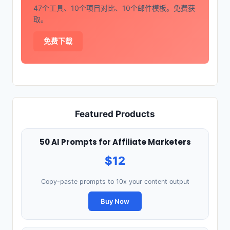
47个工具、10个项目对比、10个邮件模板。免费获
取。
免费下载
Featured Products
50 AI Prompts for Affiliate Marketers
$12
Copy-paste prompts to 10x your content output
Buy Now