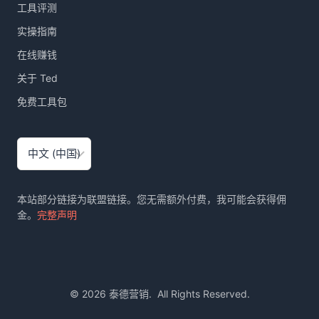
工具评测
代
一
实操指南
个
内
在线赚钱
容
关于 Ted
团
队
免费工具包
选
择
语
言
本站部分链接为联盟链接。您无需额外付费，我可能会获得佣
金。
完整声明
© 2026 泰德营销. All Rights Reserved.