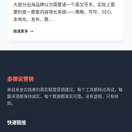
大部分出海品牌以为需要请一个英文写手。实际上需
要的是一整套内容增长系统——策略、写作、SEO、
本地化、发布、数…
不
阅读更多
只
是
AI
写
作：
我
们
的
泰德说营销
全
包
来自亲身实践者的真实联盟营销建议。每个工具都经过测试，每
内
篇评测都保持诚实，每个数据都真实可靠。没有虚假，只有经
容
验。
引
擎
如
快速链接
何
替