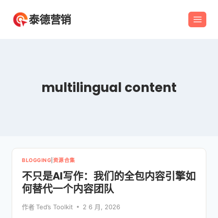
跳
泰德营销
到
内
容
multilingual content
BLOGGING
|
资源合集
不只是AI写作：我们的全包内容引擎如
何替代一个内容团队
作者
Ted’s Toolkit
2 6 月, 2026